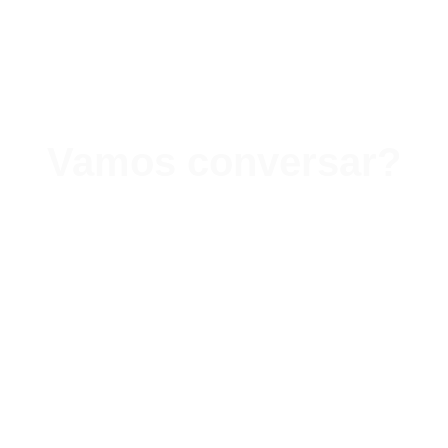
Vamos conversar?
Nossa equipe de especialistas está
pronta para te ajudar.
Nome*