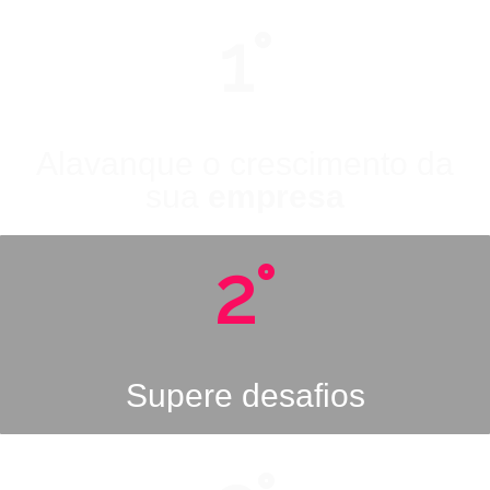
1°
Alavanque o crescimento da
sua
empresa
2°
Supere desafios