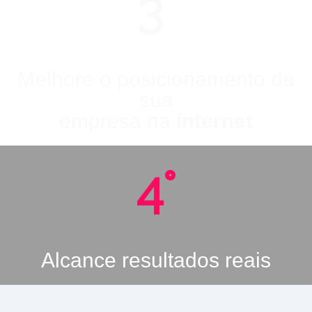
3°
Melhore o posicionamento da
sua
empresa na
internet
4°
Alcance resultados reais