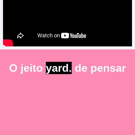
O jeito
yard.
de pensar