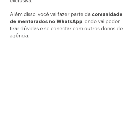
exclusiva.
Além disso, você vai fazer parte da
comunidade
de mentorados no WhatsApp
, onde vai poder
tirar dúvidas e se conectar com outros donos de
agência.
Duração de
3 meses
;
Encontros
ao vivo,
toda semana;