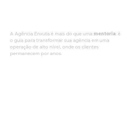
O que é a Agência
Enxuta?
A Agência Enxuta é mais do que uma
mentoria
: é
o guia para transformar sua agência em uma
operação de alto nível, onde os clientes
permanecem por anos.
O que você vai aprender?
MAIS DO QUE FERRAMENTAS PRONTAS