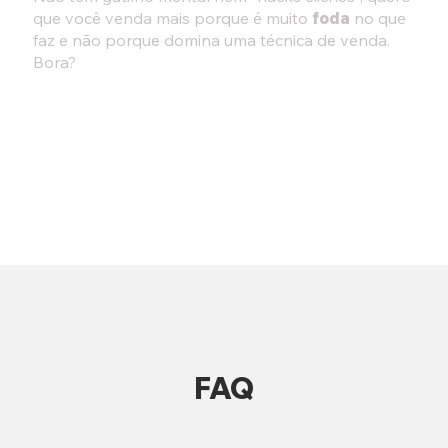
que você venda mais porque é muito
foda
no que
faz e não porque domina uma técnica de venda.
Bora?
FAQ